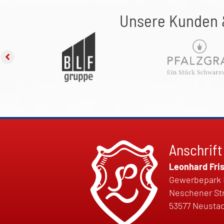
Unsere Kunden 
Anschrift
Leonhard Fr
Gewerbepark 
Neschener St
53577 Neustad