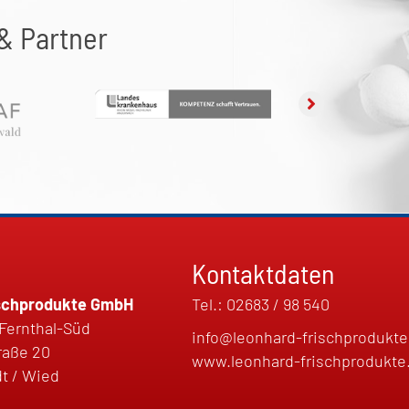
& Partner
Kontaktdaten
ischprodukte GmbH
Tel.:
02683 / 98 540
Fernthal-Süd
info@leonhard-frischprodukte
raße 20
www.leonhard-frischprodukte
t / Wied